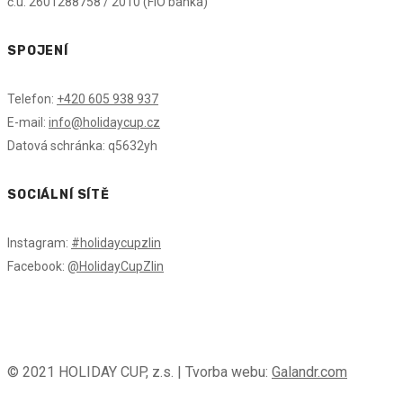
č.ú. 2601288758 / 2010 (FIO banka)
SPOJENÍ
Telefon:
+420 605 938 937
E-mail:
info@holidaycup.cz
Datová schránka: q5632yh
SOCIÁLNÍ SÍTĚ
Instagram:
#holidaycupzlin
Facebook:
@HolidayCupZlin
© 2021 HOLIDAY CUP, z.s. | Tvorba webu:
Galandr.com