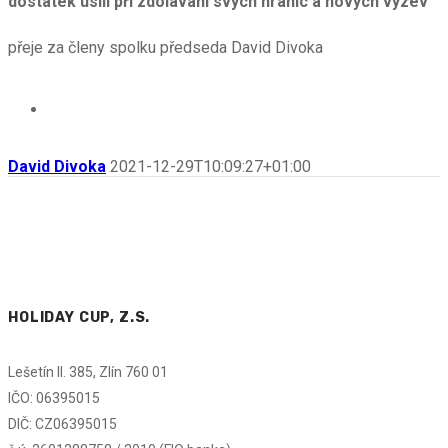
dostatek úsilí při zdolávání svých hranic a nových výzev
přeje za členy spolku předseda David Divoka
David Divoka
2021-12-29T10:09:27+01:00
HOLIDAY CUP, Z.S.
Lešetín II. 385, Zlín 760 01
IČO: 06395015
DIČ: CZ06395015