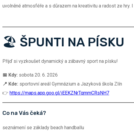
uvolněné atmosféře a s důrazem na kreativitu a radost ze hry. I
🏖️ ŠPUNTI NA PÍSKU
Přijď si vyzkoušet dynamický a zábavný sport na písku!
📅 Kdy:
sobota 20. 6. 2026
📍 Kde:
sportovní areál Gymnázium a Jazyková škola Zlín
👉
https://maps.app.goo.gl/iEEKZNrTqmmCRsNH7
Co na Vás čeká?
seznámení se základy beach handballu