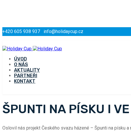
+420 605 938 937
info@holidaycup.cz
ÚVOD
O NÁS
AKTUALITY
PARTNEŘI
KONTAKT
ŠPUNTI NA PÍSKU I VE
Oslovil nás projekt Českého svazu házené – Špunti na písku a rozho