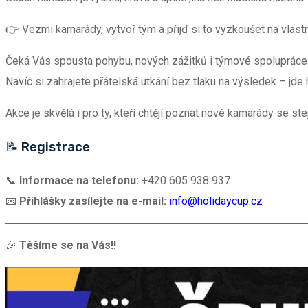
👉 Vezmi kamarády, vytvoř tým a přijď si to vyzkoušet na vlastn
Čeká Vás spousta pohybu, nových zážitků i týmové spolupráce. V
Navíc si zahrajete přátelská utkání bez tlaku na výsledek – jde 
Akce je skvělá i pro ty, kteří chtějí poznat nové kamarády se st
📝 Registrace
📞
Informace na telefonu:
+420 605 938 937
📧
Přihlášky zasílejte na e-mail:
info@holidaycup.cz
🎉
Těšíme se na Vás!!