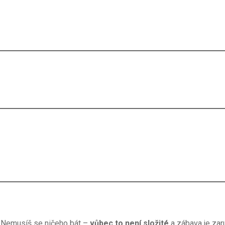
á. Nemusíš se ničeho bát –
vůbec to není složité
a zábava je zar