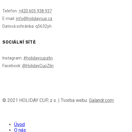
Telefon:
+420 605 938 937
E-mail:
info@holidaycup.cz
Datová schránka: q5632yh
SOCIÁLNÍ SÍTĚ
Instagram:
#holidaycupzlin
Facebook:
@HolidayCupZlin
© 2021 HOLIDAY CUP, z.s. | Tvorba webu:
Galandr.com
Úvod
O nás