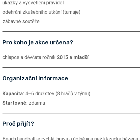
ukázky a vysvětlení pravidel
odehrání zkušebního utkání (turnaje)
zábavné soutěže
Pro koho je akce určena?
chlapce a děvčata ročník
2015 a mladší
Organizační informace
Kapacita:
4–6 družstev (8 hráčů v týmu)
Startovné:
zdarma
Proč přijít?
Beach handball je rychlá, hravá a úplně jiná než klasická házen