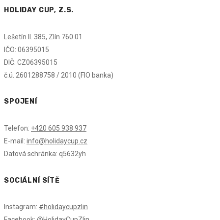
HOLIDAY CUP, Z.S.
Lešetín II. 385, Zlín 760 01
IČO: 06395015
DIČ: CZ06395015
č.ú. 2601288758 / 2010 (FIO banka)
SPOJENÍ
Telefon:
+420 605 938 937
E-mail:
info@holidaycup.cz
Datová schránka: q5632yh
SOCIÁLNÍ SÍTĚ
Instagram:
#holidaycupzlin
Facebook:
@HolidayCupZlin